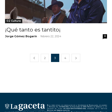
02 Cultura
¡Qué tanto es tantito¡
-
Jorge Gómez Bogarín
febrero 22, 2024
0
2
3
4