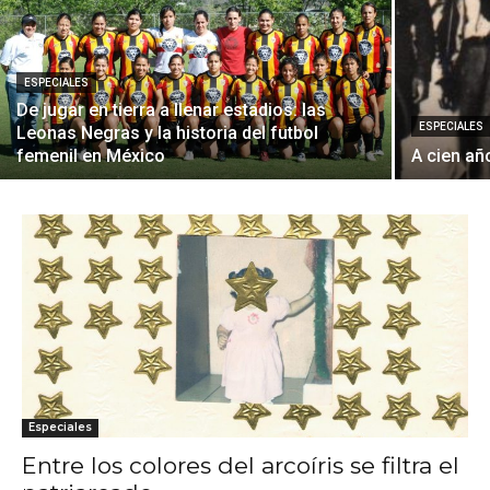
ESPECIALES
De jugar en tierra a llenar estadios: las
ESPECIALES
Leonas Negras y la historia del futbol
femenil en México
A cien añ
Especiales
Entre los colores del arcoíris se filtra el