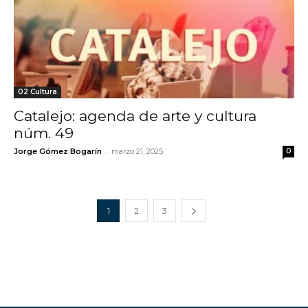
02 Cultura
Catalejo: agenda de arte y cultura
núm. 49
-
Jorge Gómez Bogarín
marzo 21, 2025
0
1
2
3