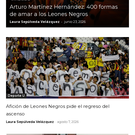
Arturo Martínez Hernández: 400 formas
de amar a los Leones Negros​
Laura Sepúlveda Velázquez
-
L
junio 23, 2026
Deporte U
Afición de Leones Negros pide el regreso del
ascenso
-
Laura Sepúlveda Velázquez
agosto 7, 2026