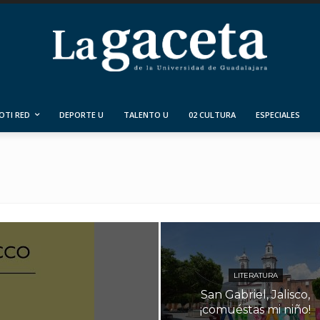
OTI RED
DEPORTE U
TALENTO U
02 CULTURA
ESPECIALES
LITERATURA
San Gabriel, Jalisco,
¡comuéstas mi niño!