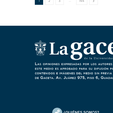
...
1
2
3
144