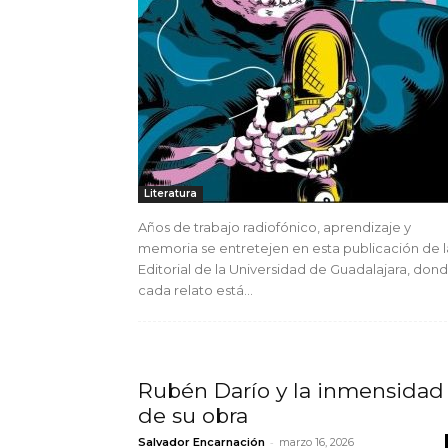
Literatura
Años de trabajo radiofónico, aprendizaje y
memoria se entretejen en esta publicación de l
Editorial de la Universidad de Guadalajara, don
cada relato está...
Rubén Darío y la inmensidad
de su obra
-
Salvador Encarnación
marzo 16, 2026