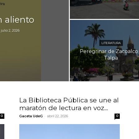
n aliento
julio 2, 2026
LITERATURA
Peregrinar de Zacoalco
Talpa
La Biblioteca Pública se une al
maratón de lectura en voz...
-
0
Gaceta UdeG
abril 22, 2026
0