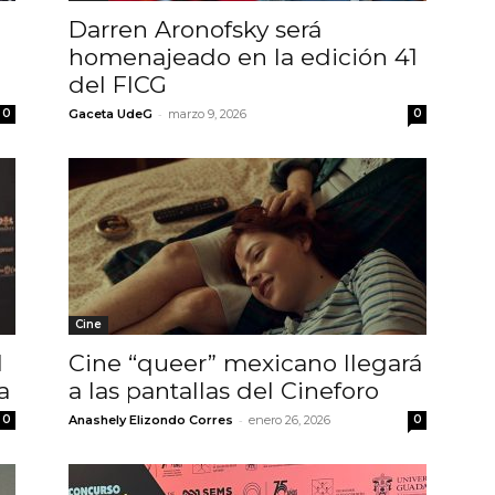
Darren Aronofsky será
homenajeado en la edición 41
del FICG
-
0
Gaceta UdeG
marzo 9, 2026
0
Cine
l
Cine “queer” mexicano llegará
a
a las pantallas del Cineforo
-
0
Anashely Elizondo Corres
enero 26, 2026
0