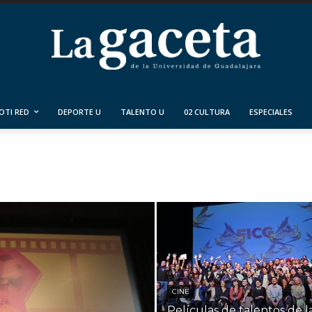
OTI RED
DEPORTE U
TALENTO U
02 CULTURA
ESPECIALES
CINE
Películas de talentos de l