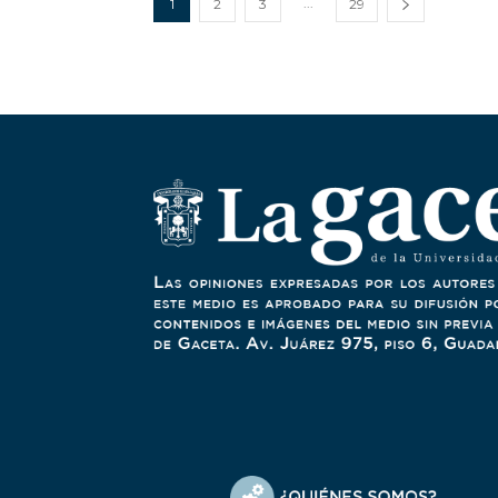
...
1
2
3
29