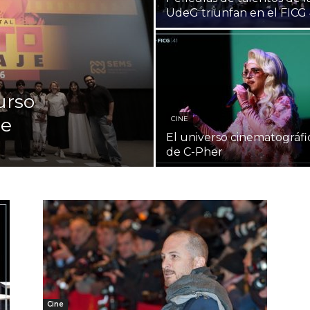
UdeG triunfan en el FICG 
urso
je
CINE
El universo cinematográfi
de C-Pher
Cine