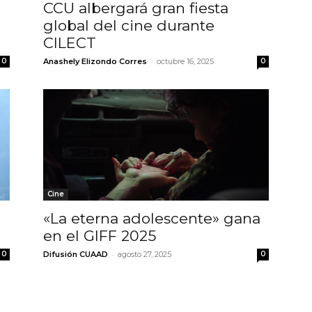
CCU albergará gran fiesta
G
global del cine durante
CILECT
-
0
Anashely Elizondo Corres
octubre 16, 2025
0
Cine
«La eterna adolescente» gana
en el GIFF 2025
-
0
Difusión CUAAD
agosto 27, 2025
0