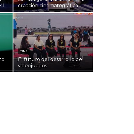
41
creación cinematográfica
CINE
co
El futuro del desarrollo de
videojuegos