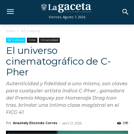
Viernes, Agosto 7, 2026
Inicio
02 Cultura
02 Cultura
Cine
Universidad
El universo
cinematográfico de C-
Pher
Autenticidad y fidelidad a uno mismx, son claves
para cualquier artista indicó C-Pher , ganadora
del Premio Maguey por Homenaje Drag Icon
tras. brindar una íntima clase magistral en el
FICG 41
Por
Anashely Elizondo Corres
-
298
abril 21, 2026