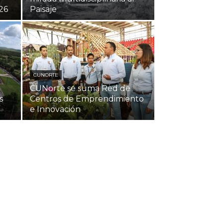
26
Paisaje
CUNORTE
CUNorte se suma Red de
s
Centros de Emprendimiento
e Innovación