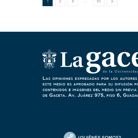
...
1
2
3
10