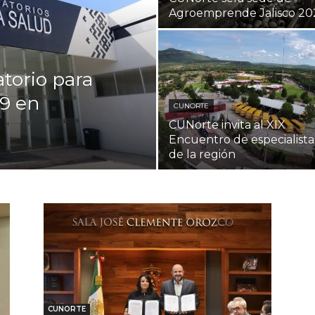
Agroemprende Jalisco 20
torio para
9 en
CUNORTE
CUNorte invita al XIX
Encuentro de especialista
de la región
CUNORTE