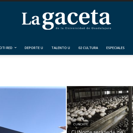
OTI RED
DEPORTE U
TALENTO U
02 CULTURA
ESPECIALES
CUNORTE
CUNorte será sede de