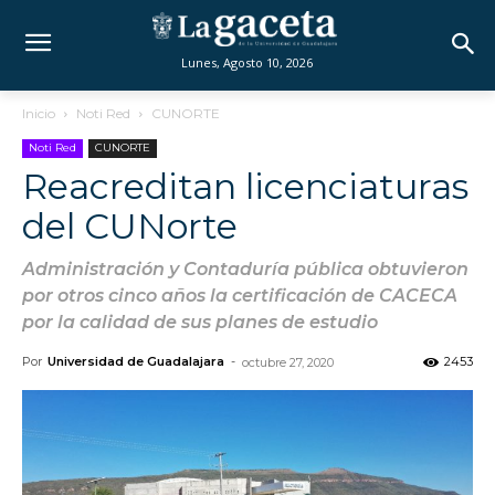
Lunes, Agosto 10, 2026
Inicio
Noti Red
CUNORTE
Noti Red
CUNORTE
Reacreditan licenciaturas
del CUNorte
Administración y Contaduría pública obtuvieron
por otros cinco años la certificación de CACECA
por la calidad de sus planes de estudio
Por
Universidad de Guadalajara
-
2453
octubre 27, 2020