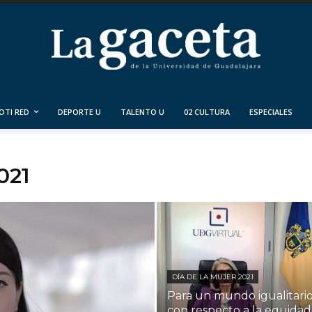
OTI RED
DEPORTE U
TALENTO U
02 CULTURA
ESPECIALES
021
DÍA DE LA MUJER 2021
Para un mundo igualitari
con respecto a la equidad