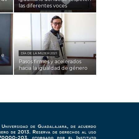
las diferentes voces
DÍA DE LA MUJER 2021
 e
Pasos firmes y acelerados
hacia la igualdad de género