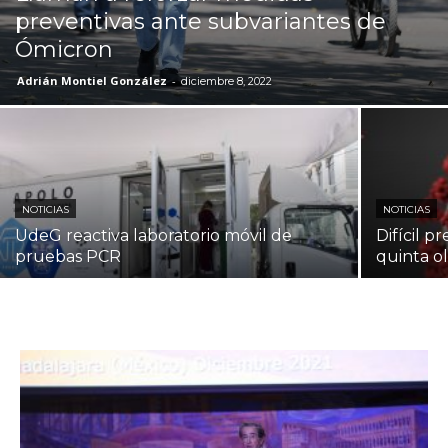
preventivas ante subvariantes de
Ómicron
Adrián Montiel González
-
diciembre 8, 2022
NOTICIAS
NOTICIAS
UdeG reactiva laboratorio móvil de
Difícil p
pruebas PCR
quinta o