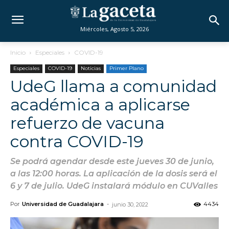
Miércoles, Agosto 5, 2026
Inicio
Especiales
COVID-19
Especiales
COVID-19
Noticias
Primer Plano
UdeG llama a comunidad
académica a aplicarse
refuerzo de vacuna
contra COVID-19
Se podrá agendar desde este jueves 30 de junio,
a las 12:00 horas. La aplicación de la dosis será el
6 y 7 de julio. UdeG instalará módulo en CUValles
Por
Universidad de Guadalajara
-
4434
junio 30, 2022