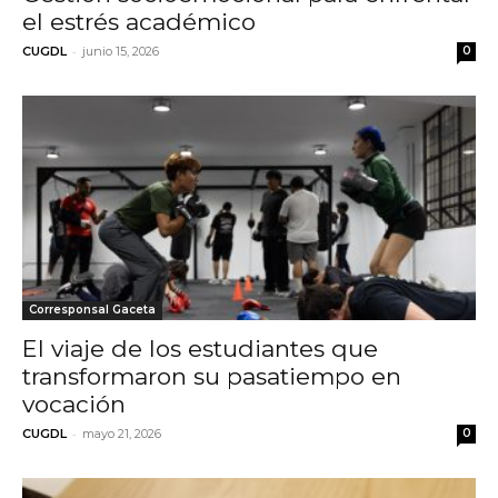
el estrés académico
-
CUGDL
junio 15, 2026
0
Corresponsal Gaceta
El viaje de los estudiantes que
transformaron su pasatiempo en
vocación
-
CUGDL
mayo 21, 2026
0