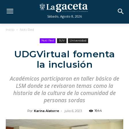
Sábado, Agosto 8, 2026
Inicio
Noti Red
Noti Red
SUV
Universidad
UDGVirtual fomenta
la inclusión
Académicos participaron en taller básico de
LSM donde se revisaron temas como la
historia de la cultura de la comunidad de
personas sordas
1644
Por
Karina Alatorre
-
julio 6, 2023