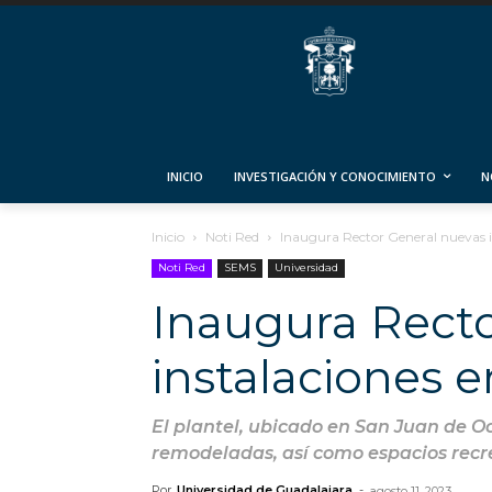
INICIO
INVESTIGACIÓN Y CONOCIMIENTO
N
Inicio
Noti Red
Inaugura Rector General nuevas i
Noti Red
SEMS
Universidad
Inaugura Recto
instalaciones e
El plantel, ubicado en San Juan de Oc
remodeladas, así como espacios recr
Por
Universidad de Guadalajara
-
agosto 11, 2023