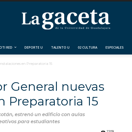
OTI RED
DEPORTE U
TALENTO U
02 CULTURA
ESPECIALES
nstalaciones en Preparatoria 15
r General nuevas
n Preparatoria 15
otán, estrenó un edificio con aulas
eativos para estudiantes
2209