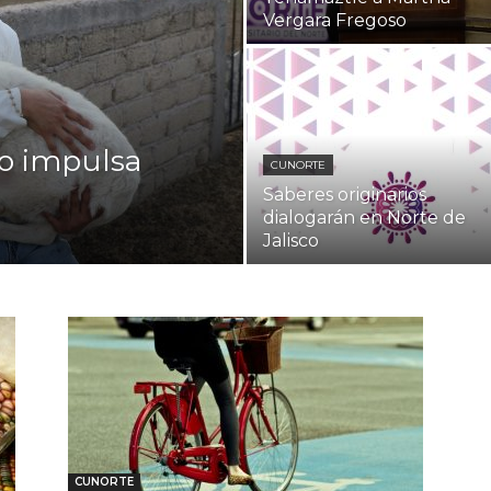
Vergara Fregoso
o impulsa
CUNORTE
Saberes originarios
dialogarán en Norte de
Jalisco
CUNORTE