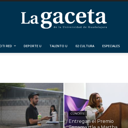
OTI RED
DEPORTE U
TALENTO U
02 CULTURA
ESPECIALES
CUNORTE
Entregan el Premio
Tenamaztle a Martha