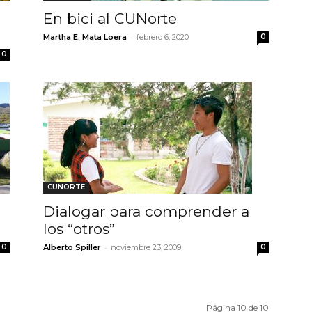
En bici al CUNorte
-
Martha E. Mata Loera
febrero 6, 2020
0
0
CUNORTE
Dialogar para comprender a
los “otros”
-
0
Alberto Spiller
noviembre 23, 2009
0
Página 10 de 10