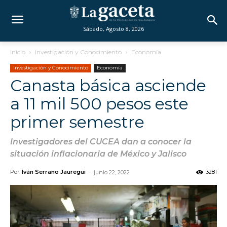
Sábado, Agosto 8, 2026
Inicio
Investigación y Conocimiento
Economía
Investigación y Conocimiento
Economía
Canasta básica asciende
a 11 mil 500 pesos este
primer semestre
Investigadores del CUCEA dan a conocer la
situación inflacionaria de México y Jalisco
Por
Iván Serrano Jauregui
-
3281
junio 22, 2022