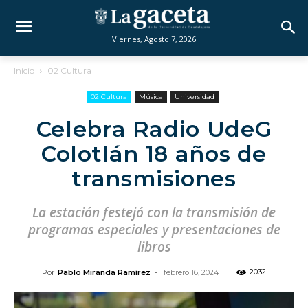
Viernes, Agosto 7, 2026
Inicio
02 Cultura
02 Cultura
Música
Universidad
Celebra Radio UdeG
Colotlán 18 años de
transmisiones
La estación festejó con la transmisión de
programas especiales y presentaciones de
libros
2032
Por
Pablo Miranda Ramírez
-
febrero 16, 2024