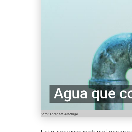
Agua que co
Foto: Abraham Aréchiga
Este recurso natural escase