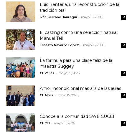
Luis Rentería, una reconstrucción de la
tradición oral
-
Iván Serrano Jauregui
mayo 15, 2026
0
El casting como una selección natural:
Manuel Teil
-
Ernesto Navarro López
mayo 15, 2026
0
La fórmula para una clase feliz de la
maestra Suggey
-
CUValles
mayo 15, 2026
0
Amor incondicional más allá de las aulas
-
CUAltos
mayo 15, 2026
0
Conoce a la comunidad SWE CUCEI
-
CUCEI
mayo 15, 2026
0