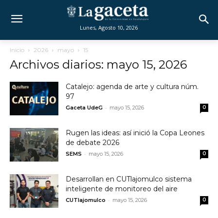
Lunes, Agosto 10, 2026
Inicio
2026
mayo
15
Archivos diarios: mayo 15, 2026
Catalejo: agenda de arte y cultura núm.
97
-
Gaceta UdeG
mayo 15, 2026
0
Rugen las ideas: así inició la Copa Leones
de debate 2026
-
SEMS
mayo 15, 2026
0
Desarrollan en CUTlajomulco sistema
inteligente de monitoreo del aire
-
CUTlajomulco
mayo 15, 2026
0