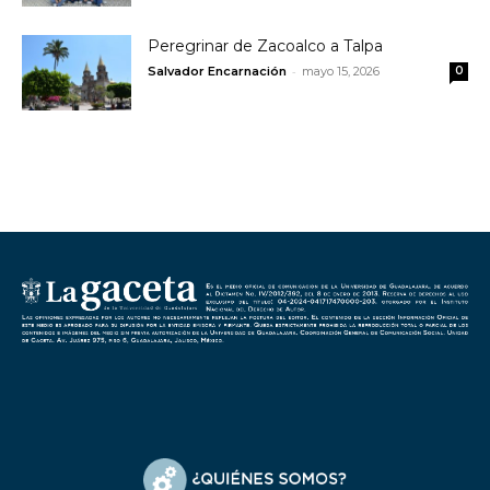
Peregrinar de Zacoalco a Talpa
-
Salvador Encarnación
mayo 15, 2026
0