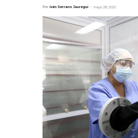
Por
Iván Serrano Jauregui
-
mayo 28, 2020