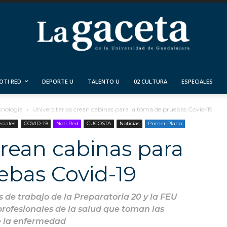
OTI RED
DEPORTE U
TALENTO U
02 CULTURA
ESPECIALES
cnología
Universitarios crean cabinas para la toma de pruebas Covid-19
ciales
COVID-19
Noti Red
CUCOSTA
Noticias
Primer Plano
crean cabinas para
ebas Covid-19
 de trabajo de la Preparatoria 20 y la FEU
profesionales de la salud que toman las
e la enfermedad