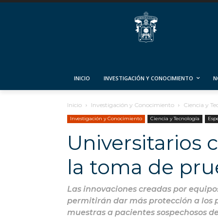
INICIO
INVESTIGACIÓN Y CONOCIMIENTO
N
Inicio
Investigación y Conocimiento
Ciencia y Te
Investigación y Conocimiento
Ciencia y Tecnología
Espe
Universitarios 
la toma de pru
Las innovaciones creadas por equipos
permitirán dar más protección a los 
muestras a pacientes sospechosos d