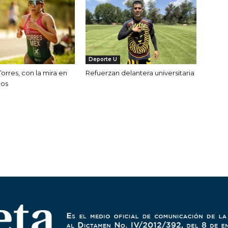
Deporte U
orres, con la mira en
Refuerzan delantera universitaria
cos