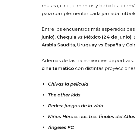
música, cine, alimentos y bebidas, adem
para complementar cada jornada futbole
Entre los encuentros más esperados des
junio),
Chequia
vs
México (24 de junio)
,
Arabia
Saudita
,
Uruguay
vs
España
y
Col
Además de las transmisiones deportivas, 
cine
temático
con distintas proyeccione
Chivas la película
The other kids
Redes: juegos de la vida
Niños Héroes:
las tres finales del Atla
Ángeles FC