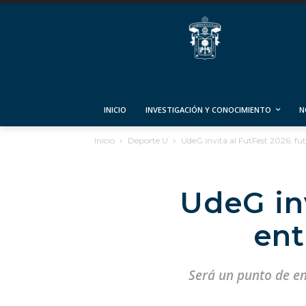
INICIO
INVESTIGACIÓN Y CONOCIMIENTO
N
Inicio
Deporte U
UdeG invita al FutFest 2026: fu
UdeG inv
ent
Será un punto de en