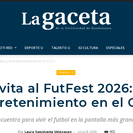
OTI RED
DEPORTE U
TALENTO U
02 CULTURA
ESPECIALES
tbol y entretenimiento en el CCU
Deporte U
ita al FutFest 2026:
retenimiento en el
cuentro para vivir el futbol en la pantalla más gra
602
Por
Laura Sepúlveda Velázquez
-
junio 8, 2026