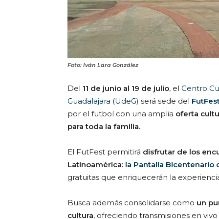
Foto: Iván Lara González
Del
11 de junio al 19 de julio
, el
Centro Cul
Guadalajara (UdeG)
será sede del
FutFes
por el futbol con una amplia
oferta cult
para toda la familia.
El FutFest permitirá
disfrutar de los en
Latinoamérica:
la Pantalla Bicentenario 
gratuitas que enriquecerán la experiencia
Busca además consolidarse como
un pu
cultura
, ofreciendo transmisiones en vivo