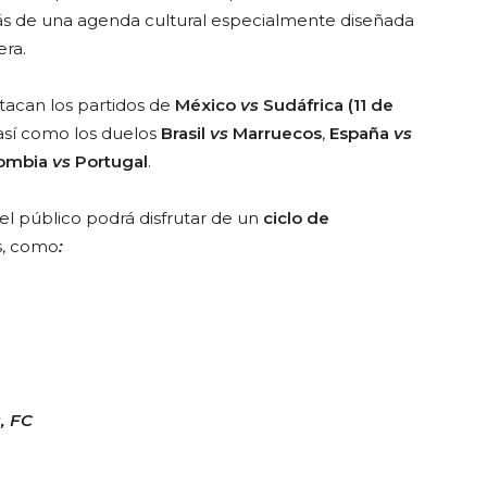
ás de una agenda cultural especialmente diseñada
ra.
tacan los partidos de
México
vs
Sudáfrica (11 de
 así como los duelos
Brasil
vs
Marruecos
,
España
vs
ombia
vs
Portugal
.
el público podrá disfrutar de un
ciclo de
s, como
:
s, FC