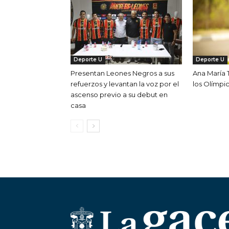
Deporte U
Deporte U
Presentan Leones Negros a sus
Ana María T
refuerzos y levantan la voz por el
los Olímpi
ascenso previo a su debut en
casa