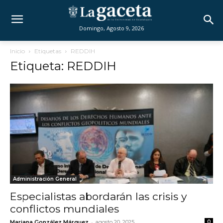
Domingo, Agosto 9, 2026
Inicio
Etiquetas
REDDIH
Etiqueta: REDDIH
Administración General
Especialistas abordarán las crisis y
conflictos mundiales
-
Mariana González Márquez
agosto 20, 2025
0