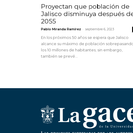
Proyectan que población de
Jalisco disminuya después d
2055
-
Pablo Miranda Ramírez
septiembre 6, 2023
En los próximos 50 años se espera que Jalisco
alcance su máximo de población sobrepasand
los 10 millones de habitantes; sin embargo,
también se prevé...