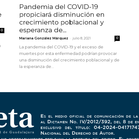
Pandemia del COVID-19
e
propiciará disminución en
crecimiento poblacional y
esperanza de...
0
-
Mariana González Márquez
julio 8, 2021
0
o
La pandemia del COVID-19 y el exceso de
muertes por esta enfermedad podrían provocar
una disminución del crecimiento poblacional y de
la esperanza de...