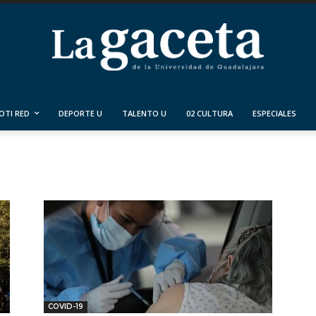
OTI RED
DEPORTE U
TALENTO U
02 CULTURA
ESPECIALES
COVID-19