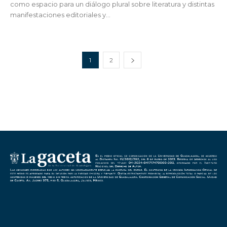
como espacio para un diálogo plural sobre literatura y distintas
manifestaciones editoriales y...
1
2