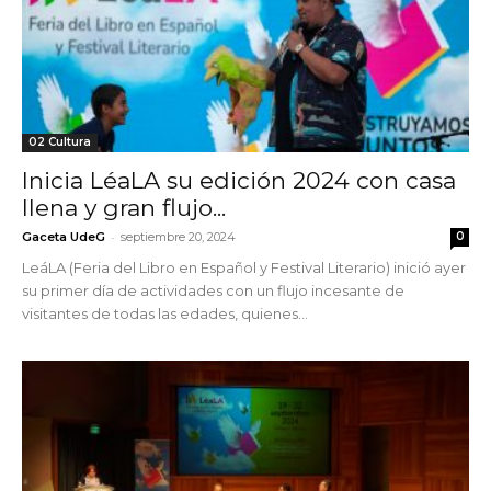
02 Cultura
Inicia LéaLA su edición 2024 con casa
llena y gran flujo...
-
Gaceta UdeG
septiembre 20, 2024
0
LeáLA (Feria del Libro en Español y Festival Literario) inició ayer
su primer día de actividades con un flujo incesante de
visitantes de todas las edades, quienes...