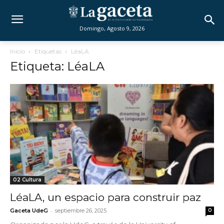
Domingo, Agosto 9, 2026
Inicio
Etiquetas
LéaLA
Etiqueta: LéaLA
02 Cultura
LéaLA, un espacio para construir paz
-
Gaceta UdeG
septiembre 26, 2025
0