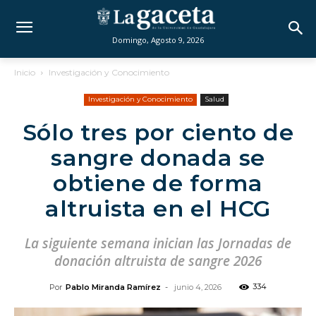
Domingo, Agosto 9, 2026
Inicio
Investigación y Conocimiento
Investigación y Conocimiento
Salud
Sólo tres por ciento de
sangre donada se
obtiene de forma
altruista en el HCG
La siguiente semana inician las Jornadas de
donación altruista de sangre 2026
334
Por
Pablo Miranda Ramírez
-
junio 4, 2026