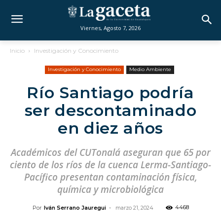
Viernes, Agosto 7, 2026
Inicio
Investigación y Conocimiento
Investigación y Conocimiento
Medio Ambiente
Río Santiago podría
ser descontaminado
en diez años
Académicos del CUTonalá aseguran que 65 por
ciento de los ríos de la cuenca Lerma-Santiago-
Pacífico presentan contaminación física,
química y microbiológica
4468
Por
Iván Serrano Jauregui
-
marzo 21, 2024