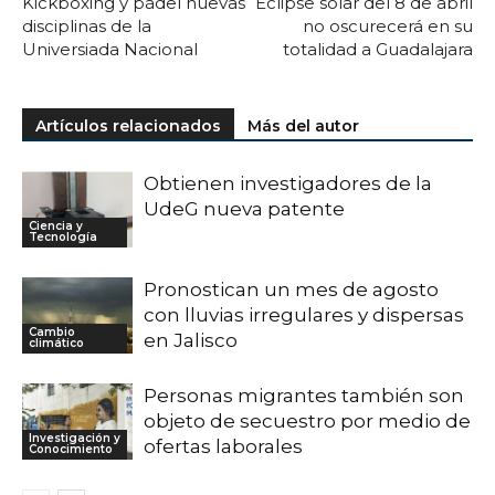
Kickboxing y pádel nuevas
Eclipse solar del 8 de abril
disciplinas de la
no oscurecerá en su
Universiada Nacional
totalidad a Guadalajara
Artículos relacionados
Más del autor
Obtienen investigadores de la
UdeG nueva patente
Ciencia y
Tecnología
Pronostican un mes de agosto
con lluvias irregulares y dispersas
Cambio
en Jalisco
climático
Personas migrantes también son
objeto de secuestro por medio de
Investigación y
ofertas laborales
Conocimiento