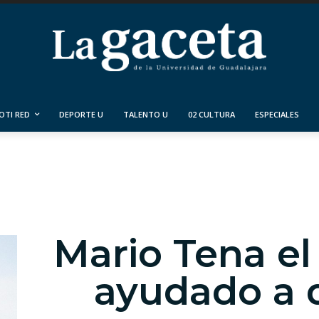
OTI RED
DEPORTE U
TALENTO U
02 CULTURA
ESPECIALES
Mario Tena el
ayudado a 