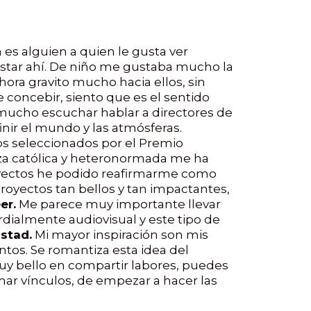
 es alguien a quien le gusta ver
 estar ahí. De niño me gustaba mucho la
hora gravito mucho hacia ellos, sin
 concebir, siento que es el sentido
mucho escuchar hablar a directores de
nir el mundo y las atmósferas.
os seleccionados por el Premio
za católica y heteronormada me ha
oyectos he podido reafirmarme como
oyectos tan bellos y tan impactantes,
er.
Me parece muy importante llevar
rdialmente audiovisual y este tipo de
stad.
Mi mayor inspiración son mis
tos. Se romantiza esta idea del
uy bello en compartir labores, puedes
mar vínculos, de empezar a hacer las