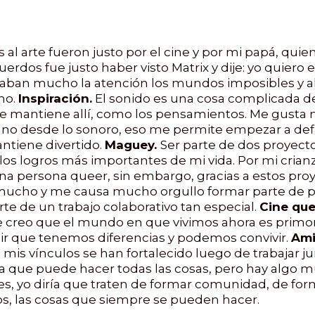
l arte fueron justo por el cine y por mi papá, quien
erdos fue justo haber visto Matrix y dije: yo quiero
lamaban mucho la atención los mundos imposibles y a
ho.
Inspiración.
El sonido es una cosa complicada de
se mantiene allí, como los pensamientos. Me gusta 
 no desde lo sonoro, eso me permite empezar a defi
ntiene divertido.
Maguey.
Ser parte de dos proyect
s logros más importantes de mi vida. Por mi crian
a persona queer, sin embargo, gracias a estos pr
 mucho y me causa mucho orgullo formar parte de pr
 de un trabajo colaborativo tan especial.
Cine que
que creo que el mundo en que vivimos ahora es primo
nir que tenemos diferencias y podemos convivir.
Ami
s vínculos se han fortalecido luego de trabajar jun
na que puede hacer todas las cosas, pero hay algo m
s, yo diría que traten de formar comunidad, de for
, las cosas que siempre se pueden hacer.