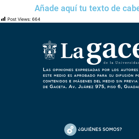
Añade aquí tu texto de cab
Post Views:
664