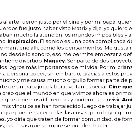
l arte fueron justo por el cine y por mi papá, quien
erdos fue justo haber visto Matrix y dije: yo quiero
lamaban mucho la atención los mundos imposibles y a
ho.
Inspiración.
El sonido es una cosa complicada de
se mantiene allí, como los pensamientos. Me gusta 
 no desde lo sonoro, eso me permite empezar a defi
ntiene divertido.
Maguey.
Ser parte de dos proyect
s logros más importantes de mi vida. Por mi crian
a persona queer, sin embargo, gracias a estos pr
 mucho y me causa mucho orgullo formar parte de pr
 de un trabajo colaborativo tan especial.
Cine que
que creo que el mundo en que vivimos ahora es primo
nir que tenemos diferencias y podemos convivir.
Ami
s vínculos se han fortalecido luego de trabajar jun
na que puede hacer todas las cosas, pero hay algo m
s, yo diría que traten de formar comunidad, de for
, las cosas que siempre se pueden hacer.