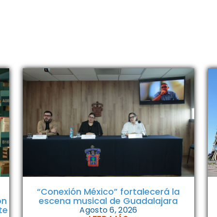
“Conexión México” fortalecerá la
on
escena musical de Guadalajara
te
Agosto 6, 2026