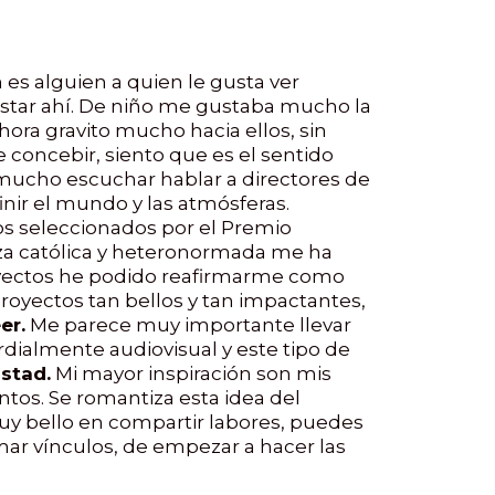
 es alguien a quien le gusta ver
 estar ahí. De niño me gustaba mucho la
hora gravito mucho hacia ellos, sin
 concebir, siento que es el sentido
mucho escuchar hablar a directores de
nir el mundo y las atmósferas.
os seleccionados por el Premio
za católica y heteronormada me ha
oyectos he podido reafirmarme como
oyectos tan bellos y tan impactantes,
er.
Me parece muy importante llevar
rdialmente audiovisual y este tipo de
stad.
Mi mayor inspiración son mis
tos. Se romantiza esta idea del
uy bello en compartir labores, puedes
mar vínculos, de empezar a hacer las