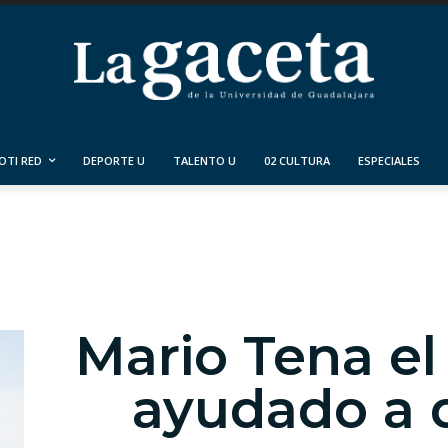
OTI RED
DEPORTE U
TALENTO U
02 CULTURA
ESPECIALES
Mario Tena el
ayudado a 