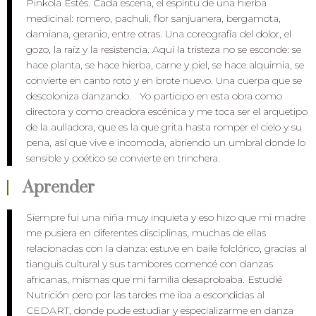
Pinkola Estés. Cada escena, el espíritu de una hierba
medicinal: romero, pachuli, flor sanjuanera, bergamota,
damiana, geranio, entre otras. Una coreografía del dolor, el
gozo, la raíz y la resistencia. Aquí la tristeza no se esconde: se
hace planta, se hace hierba, carne y piel, se hace alquimia, se
convierte en canto roto y en brote nuevo. Una cuerpa que se
descoloniza danzando. Yo participo en esta obra como
directora y como creadora escénica y me toca ser el arquetipo
de la aulladora, que es la que grita hasta romper el cielo y su
pena, así que vive e incomoda, abriendo un umbral donde lo
sensible y poético se convierte en trinchera.
Aprender
Siempre fui una niña muy inquieta y eso hizo que mi madre
me pusiera en diferentes disciplinas, muchas de ellas
relacionadas con la danza: estuve en baile folclórico, gracias al
tianguis cultural y sus tambores comencé con danzas
africanas, mismas que mi familia desaprobaba. Estudié
Nutrición pero por las tardes me iba a escondidas al
CEDART, donde pude estudiar y especializarme en danza