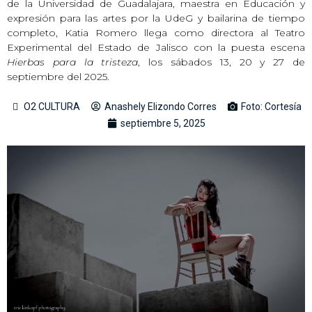
de la Universidad de Guadalajara, maestra en Educación y
expresión para las artes por la UdeG y bailarina de tiempo
completo, Katia Romero llega como directora al Teatro
Experimental del Estado de Jalisco con la puesta escena
Hierbas para la tristeza
, los sábados 13, 20 y 27 de
septiembre del 2025.
O2 CULTURA
Anashely Elizondo Corres
Foto: Cortesía
septiembre 5, 2025