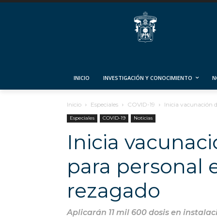
INICIO
INVESTIGACIÓN Y CONOCIMIENTO
N
Inicio
Especiales
COVID-19
Inicia vacunación 
Especiales
COVID-19
Noticias
Inicia vacunac
para personal 
rezagado
Aplicarán 11 mil 600 dosis en instala