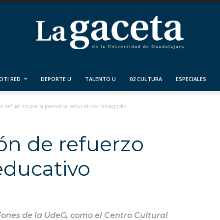
OTI RED
DEPORTE U
TALENTO U
02 CULTURA
ESPECIALES
de refuerzo para personal educativo rezagado
ión de refuerzo
educativo
ciones de la UdeG, como el Centro Cultural