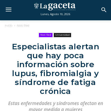
Lunes, Agosto 10, 2026
Inicio
Noti Red
Noti Red
Universidad
Especialistas alertan
que hay poca
información sobre
lupus, fibromialgia y
síndrome de fatiga
crónica
Estas enfermedades y síndromes afectan en
mayor medida a mujeres