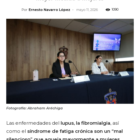
1090
Por
Ernesto Navarro López
-
mayo 11, 2026
Fotografía: Abraham Aréchiga
Las enfermedades del
lupus, la fibromialgia
, así
como el
síndrome de fatiga crónica
son un “mal
silencioso” que aqueja mayormente a mujeres