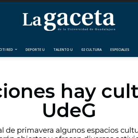
OTI RED
DEPORTE U
TALENTO U
02 CULTURA
ESPECIALES
iones hay cult
UdeG
l de primavera algunos espacios cultu