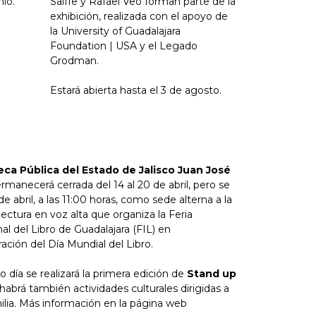
nio.
Saiffe y Rafael Veo forman parte de la
exhibición, realizada con el apoyo de
la University of Guadalajara
Foundation | USA y el Legado
Grodman.
Estará abierta hasta el 3 de agosto.
teca Pública del Estado de Jalisco Juan José
rmanecerá cerrada del 14 al 20 de abril, pero se
 de abril, a las 11:00 horas, como sede alterna a la
 lectura en voz alta que organiza la Feria
al del Libro de Guadalajara (FIL) en
ión del Día Mundial del Libro.
 día se realizará la primera edición de
Stand up
 habrá también actividades culturales dirigidas a
milia. Más información en la página web