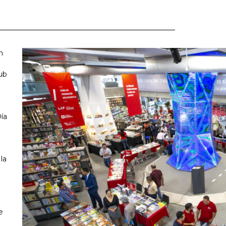
n
ub
ía
la
e