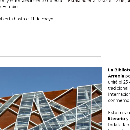
ón y el fortalecimiento de esta
Estará abierta hasta el 22 de ju
e Estudio.
abierta hasta el 11 de mayo
La Biblio
Arreola
pe
unirá el 23
tradicional
Internacion
conmemorac
Este mismo
literario
y
toda la fa