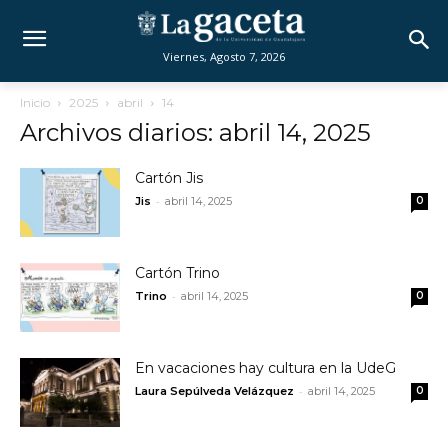
Viernes, Agosto 7, 2026
Inicio
2025
abril
14
Archivos diarios: abril 14, 2025
Cartón Jis
-
Jis
abril 14, 2025
0
Cartón Trino
-
Trino
abril 14, 2025
0
En vacaciones hay cultura en la UdeG
-
Laura Sepúlveda Velázquez
abril 14, 2025
0