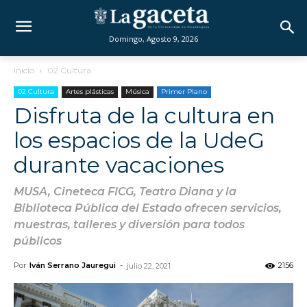
Domingo, Agosto 9, 2026
Inicio
02 Cultura
02 Cultura
Artes plásticas
Música
Primer Plano
Disfruta de la cultura en
los espacios de la UdeG
durante vacaciones
MUSA, Cineteca FICG, Teatro Diana y la
Biblioteca Pública del Estado ofrecen servicios,
muestras, talleres y diversión para todos
públicos
Por
Iván Serrano Jauregui
-
2156
julio 22, 2021