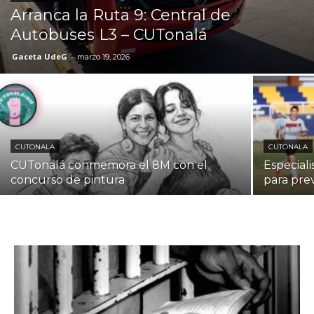
Arranca la Ruta 9: Central de
Autobuses L3 – CUTonalá
Gaceta UdeG
-
marzo 19, 2026
CUTONALA
CUTONALA
CUTonalá conmemora el 8M con el
Especiali
concurso de pintura
para pre