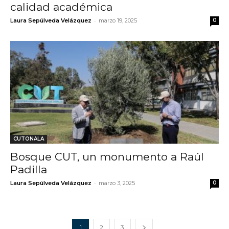
calidad académica
-
Laura Sepúlveda Velázquez
marzo 19, 2025
0
CUTONALA
Bosque CUT, un monumento a Raúl
Padilla
-
Laura Sepúlveda Velázquez
marzo 3, 2025
0
1
2
3