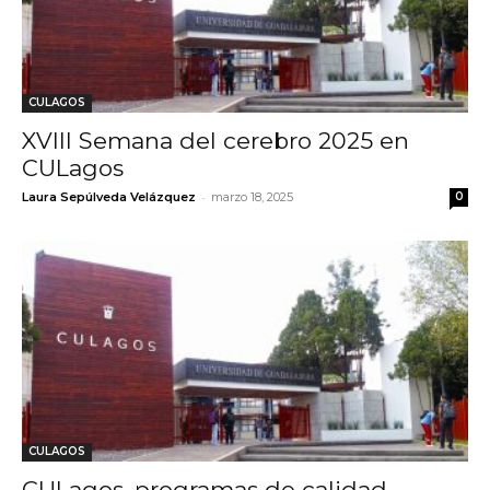
CULAGOS
XVIII Semana del cerebro 2025 en
CULagos
-
Laura Sepúlveda Velázquez
marzo 18, 2025
0
CULAGOS
CULagos, programas de calidad