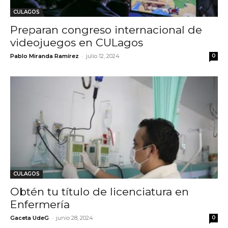
CULAGOS
Preparan congreso internacional de
videojuegos en CULagos
-
Pablo Miranda Ramírez
julio 12, 2024
0
CULAGOS
Obtén tu título de licenciatura en
Enfermería
-
Gaceta UdeG
junio 28, 2024
0