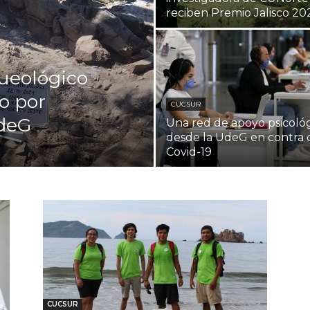
reciben Premio Jalisco 20
rqueológico
o por
CUCSUR
UdeG
Una red de apoyo psicoló
desde la UdeG en contra 
Covid-19
CUCSUR