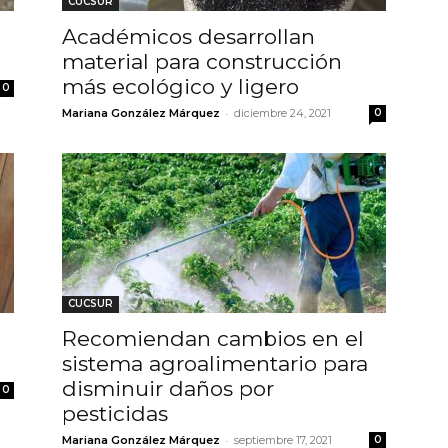
CUCSUR
Académicos desarrollan
material para construcción
más ecológico y ligero
0
-
Mariana González Márquez
diciembre 24, 2021
0
CUCSUR
Recomiendan cambios en el
sistema agroalimentario para
disminuir daños por
0
pesticidas
-
Mariana González Márquez
septiembre 17, 2021
0