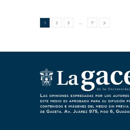
...
1
2
3
7