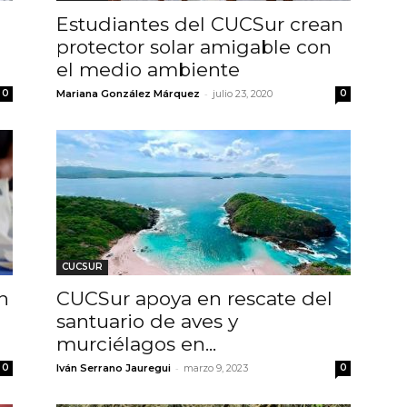
Estudiantes del CUCSur crean
protector solar amigable con
el medio ambiente
-
0
Mariana González Márquez
julio 23, 2020
0
CUCSUR
n
CUCSur apoya en rescate del
santuario de aves y
murciélagos en...
-
0
Iván Serrano Jauregui
marzo 9, 2023
0