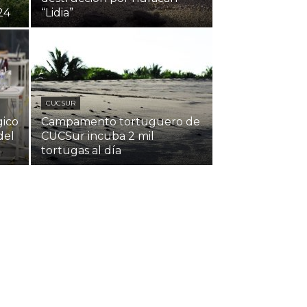
24
“Lidia”
CUCSUR
gico
Campamento tortuguero de
del
CUCSur incuba 2 mil
tortugas al día