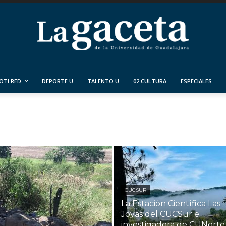
OTI RED
DEPORTE U
TALENTO U
02 CULTURA
ESPECIALES
CUCSUR
La Estación Científica Las
Joyas del CUCSur e
investigadora de CUNorte