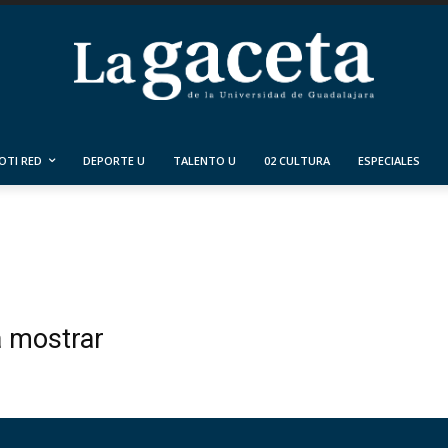
OTI RED
DEPORTE U
TALENTO U
02 CULTURA
ESPECIALES
a mostrar