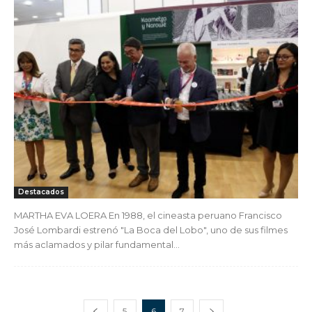
Destacados
MARTHA EVA LOERA En 1988, el cineasta peruano Francisco
José Lombardi estrenó "La Boca del Lobo", uno de sus filmes
más aclamados y pilar fundamental...
5
6
7