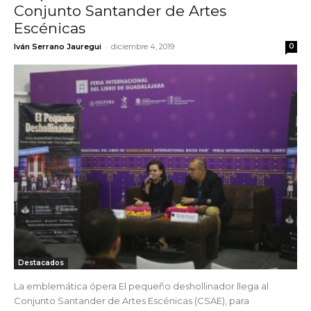
Conjunto Santander de Artes
Escénicas
-
Iván Serrano Jauregui
diciembre 4, 2019
0
Destacados
La emblemática ópera El pequeño deshollinador llega al
Conjunto Santander de Artes Escénicas (CSAE), para