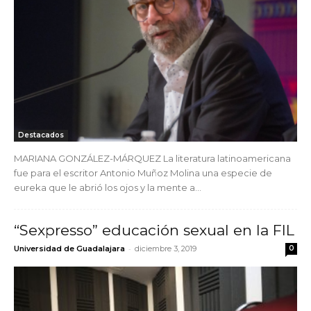
Destacados
MARIANA GONZÁLEZ-MÁRQUEZ La literatura latinoamericana
fue para el escritor Antonio Muñoz Molina una especie de
eureka que le abrió los ojos y la mente a...
“Sexpresso” educación sexual en la FIL
-
Universidad de Guadalajara
diciembre 3, 2019
0