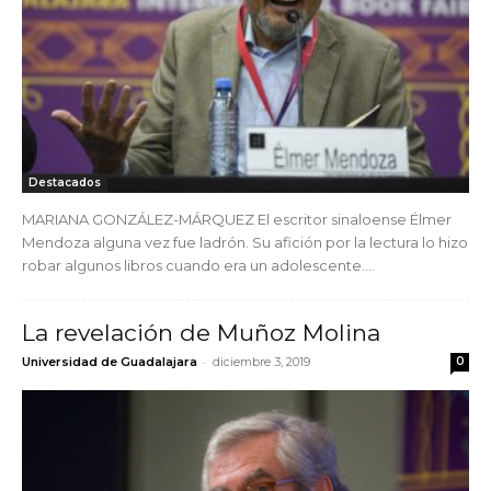
Destacados
MARIANA GONZÁLEZ-MÁRQUEZ El escritor sinaloense Élmer
Mendoza alguna vez fue ladrón. Su afición por la lectura lo hizo
robar algunos libros cuando era un adolescente....
La revelación de Muñoz Molina
-
Universidad de Guadalajara
diciembre 3, 2019
0