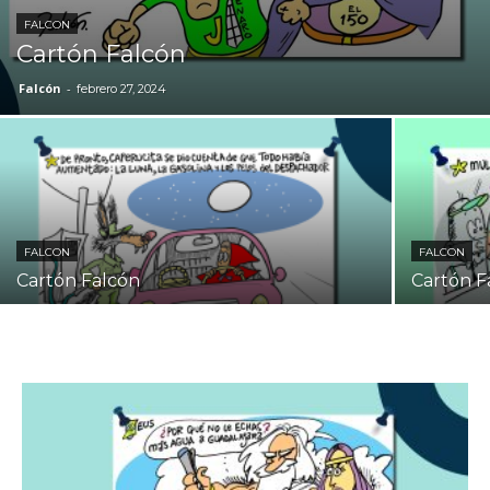
FALCON
Cartón Falcón
Falcón
-
febrero 27, 2024
FALCON
FALCON
Cartón Falcón
Cartón F