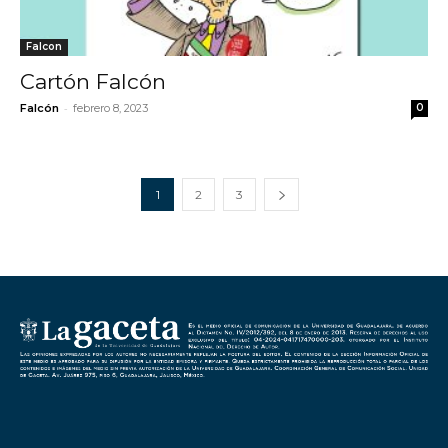
Falcon
Cartón Falcón
-
Falcón
febrero 8, 2023
0
1
2
3