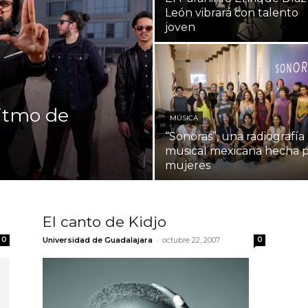
León vibrará con talento
joven
ritmo de
MÚSICA
“Sonoras”, una radiografía
musical mexicana hecha 
mujeres
El canto de Kidjo
-
0
Universidad de Guadalajara
octubre 22, 2007
0