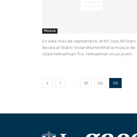
Música
En este mes de septiembre, el NY Jazz All Stars
llevará al Teatro Vivian Blumenthal la música de
Gilad Hekselman Trio. Hekselman es un joven...
...
1
151
152
153