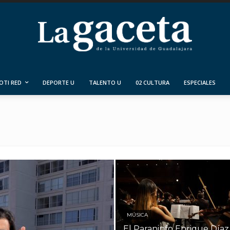
OTI RED
DEPORTE U
TALENTO U
02 CULTURA
ESPECIALES
MÚSICA
El Paraninfo Enrique Díaz