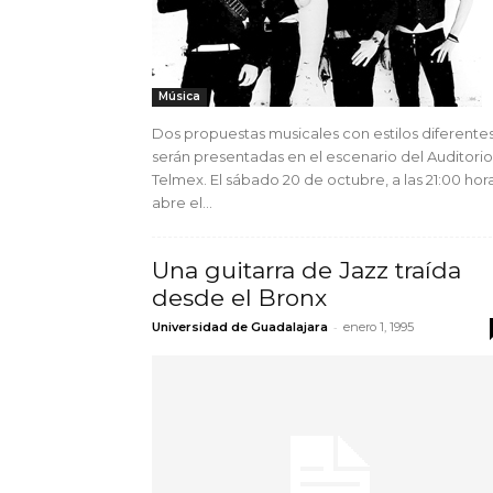
Música
Dos propuestas musicales con estilos diferente
serán presentadas en el escenario del Auditorio
Telmex. El sábado 20 de octubre, a las 21:00 hora
abre el...
Una guitarra de Jazz traída
desde el Bronx
-
Universidad de Guadalajara
enero 1, 1995