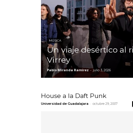
MÚSICA
Un viaje desértico al 
Virrey
Pablo Miranda Ramírez
-
julio 3, 2026
House a la Daft Punk
-
Universidad de Guadalajara
octubre 29, 2007