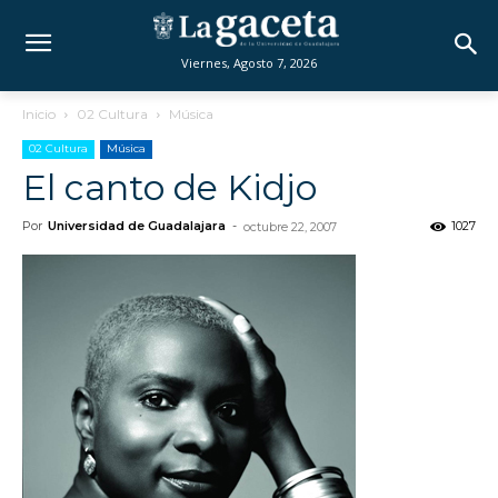
Viernes, Agosto 7, 2026
Inicio
02 Cultura
Música
02 Cultura
Música
El canto de Kidjo
Por
Universidad de Guadalajara
-
1027
octubre 22, 2007