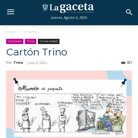
Jueves, Agosto 6, 2026
Inicio
Cartones
Cartones
Trino
Universidad
Cartón Trino
Por
Trino
-
921
julio 5, 2024