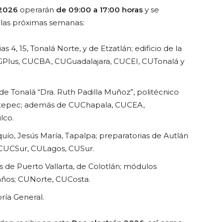
 2026
operarán
de 09:00 a 17:00 horas
y se
de las próximas semanas:
s 4, 15, Tonalá Norte, y de Etzatlán; edificio de la
GPlus, CUCBA, CUGuadalajara, CUCEI, CUTonalá y
 de Tonalá “Dra. Ruth Padilla Muñoz”, politécnico
cotepec; además de CUChapala, CUCEA,
lco.
ío, Jesús María, Tapalpa; preparatorias de Autlán
 CUCSur, CULagos, CUSur.
s de Puerto Vallarta, de Colotlán; módulos
años; CUNorte, CUCosta.
oría General.