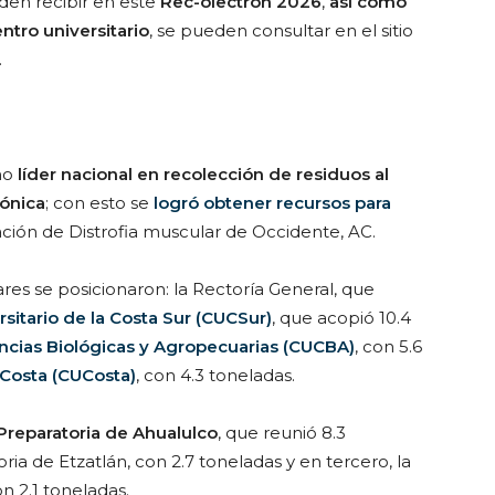
en recibir en este
Rec-olectrón 2026
,
así como
ntro universitario
, se pueden consultar en el sitio
.
mo
líder nacional en recolección de residuos al
rónica
; con esto se
logró obtener recursos para
ación de Distrofia muscular de Occidente, AC.
res se posicionaron: la Rectoría General, que
sitario de la Costa Sur (CUCSur)
, que acopió 10.4
encias Biológicas y Agropecuarias (CUCBA)
, con 5.6
 Costa (CUCosta)
, con 4.3 toneladas.
 Preparatoria de Ahualulco
, que reunió 8.3
ria de Etzatlán, con 2.7 toneladas y en tercero, la
n 2.1 toneladas.