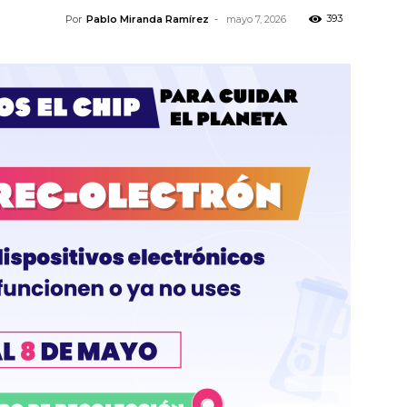
393
Por
Pablo Miranda Ramírez
-
mayo 7, 2026