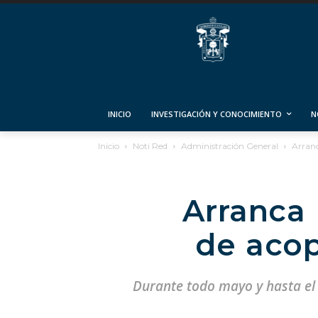
INICIO
INVESTIGACIÓN Y CONOCIMIENTO
N
Inicio
Noti Red
Administración General
Arranc
Arranca
de acop
Durante todo mayo y hasta el 