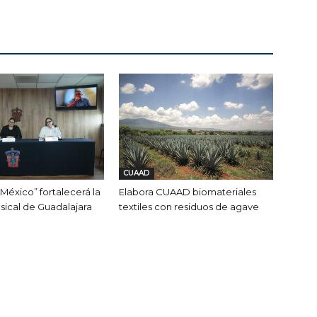
CUAAD
México” fortalecerá la
Elabora CUAAD biomateriales
ical de Guadalajara
textiles con residuos de agave