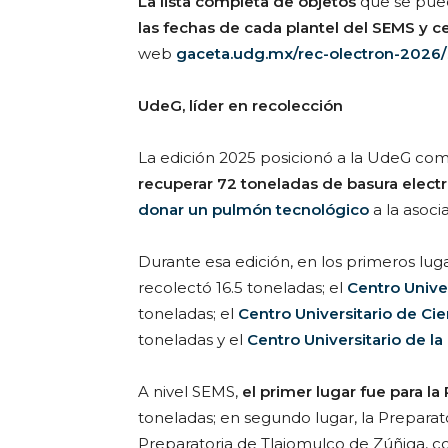
La lista completa de objetos
que se pued
las fechas de cada plantel del SEMS y ce
web
gaceta.udg.mx/rec-olectron-2026/
UdeG, líder en recolección
La edición 2025 posicionó a la UdeG co
recuperar 72 toneladas de basura elect
donar un pulmón tecnológico
a la asoci
Durante esa edición, en los primeros luga
recolectó 16.5 toneladas; el
Centro Univer
toneladas; el
Centro Universitario de Ci
toneladas y el
Centro Universitario de la
A nivel SEMS,
el primer lugar fue para la
toneladas; en segundo lugar, la Preparato
Preparatoria de Tlajomulco de Zúñiga, co