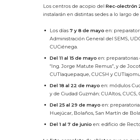
Los centros de acopio del
Rec-olectrón
instalarán en distintas sedes a lo largo 
Los días
7 y 8 de mayo
en: preparatoria
Administración General del SEMS, UD
CUCiénega.
Del 11 al 15 de mayo
en: preparatorias
“Ing. Jorge Matute Remus”, y de Jo
CUTlaquepaque, CUCSH y CUTlajomu
Del 18 al 22 de mayo
en: módulos Cuqu
y de Ciudad Guzmán; CUAltos, CUCS,
Del 25 al 29 de mayo
en: preparatoria
Huejúcar, Bolaños, San Martín de Bol
Del 1 al 7 de junio
en: edificio de Rect