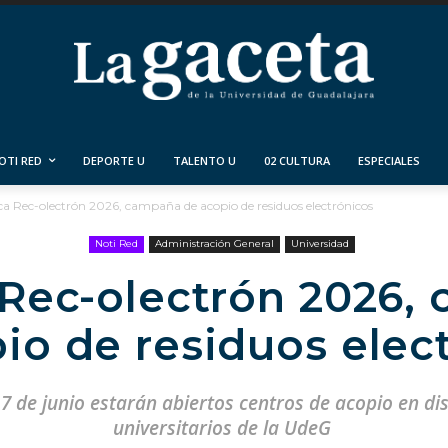
OTI RED
DEPORTE U
TALENTO U
02 CULTURA
ESPECIALES
a Rec-olectrón 2026, campaña de acopio de residuos electrónicos
Noti Red
Administración General
Universidad
 Rec-olectrón 2026,
io de residuos elec
7 de junio estarán abiertos centros de acopio en dis
universitarios de la UdeG