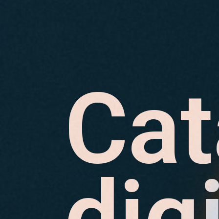
Cat
digi