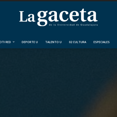
OTI RED
DEPORTE U
TALENTO U
02 CULTURA
ESPECIALES