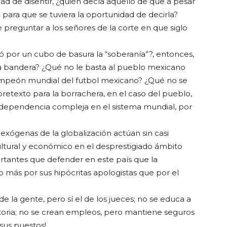
idad de disentir, ¿quién decía aquello de que a pesar
 para que se tuviera la oportunidad de decirla?
ue preguntar a los señores de la corte en que siglo
iró por un cubo de basura la “soberanía”?, entonces,
 la bandera? ¿Qué no le basta al pueblo mexicano
 campeón mundial del futbol mexicano? ¿Qué no se
pretexto para la borrachera, en el caso del pueblo,
erdependencia compleja en el sistema mundial, por
 exógenas de la globalización actúan sin casi
ultural y económico en el desprestigiado ámbito
rtantes que defender en este país que la
más por sus hipócritas apologistas que por el
 de la gente, pero sí el de los jueces; no se educa a
istoria; no se crean empleos, pero mantiene seguros
 sus puestos!