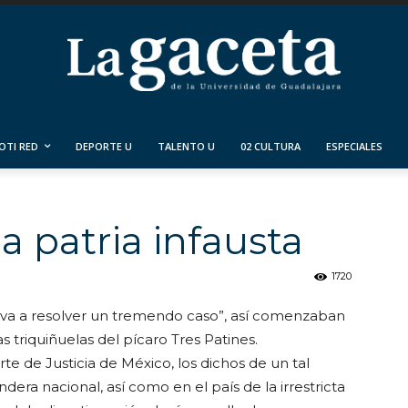
OTI RED
DEPORTE U
TALENTO U
02 CULTURA
ESPECIALES
la patria infausta
1720
 va a resolver un tremendo caso”, así comenzaban
s triquiñuelas del pícaro Tres Patines.
e de Justicia de México, los dichos de un tal
era nacional, así como en el país de la irrestricta