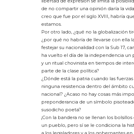
libertad de expresión se limita la posibil
de no compartir una opinión daría la vida
creo que fue por el siglo XVIII, habría q
estamos.
Por otro lado, ¿qué no la globalización t
¿por qué no habría de llevarse con ella
festejar su nacionalidad con la Sub 17,
ha vuelto el día de la independencia un 
y un ritual chovinista en tiempos de int
parte de la clase política?
¿Dónde está la patria cuando las fuerzas
ninguna resistencia dentro del ámbito c
nacional? ¿Acaso no hay cosas más impo
preponderancia de un símbolo pisoteado 
susodicho poeta?
¡Con la bandera no se llenan los bolsillos
un pueblo, pero sí se le condiciona la h
a los legisladores y a los gobernantes en