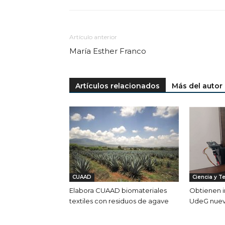
Artículo anterior
María Esther Franco
Artículos relacionados
Más del autor
CUAAD
Ciencia y T
Elabora CUAAD biomateriales
Obtienen i
textiles con residuos de agave
UdeG nuev