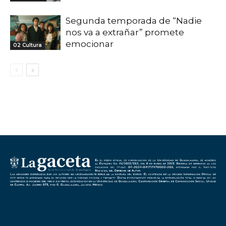
Segunda temporada de “Nadie
nos va a extrañar” promete
emocionar
02 Cultura