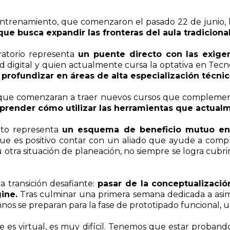
 entrenamiento, que comenzaron el pasado 22 de junio, 
e busca expandir las fronteras del aula tradicional
ratorio representa
un puente directo con las exigen
 digital y quien actualmente cursa la optativa en Tecn
profundizar en áreas de alta especialización técnic
que comenzaran a traer nuevos cursos que complementa
prender cómo utilizar las herramientas que actual
unto representa
un esquema de beneficio mutuo en 
 que es positivo contar con un aliado que ayude a comp
 otra situación de planeación, no siempre se logra cub
a transición desafiante:
pasar de la conceptualizació
ine.
Tras culminar una primera semana dedicada a asimi
mnos se preparan para la fase de prototipado funcional,
e es virtual, es muy difícil. Tenemos que estar proband