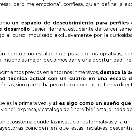
esar, pero me emociona”, confiesa, quien define la e
 como
un espacio de descubrimiento para perfiles
e desarrollo
. Javier Herrera, estudiante de tercer seme
gó al curso impulsado exclusivamente por la curiosidad
ón porque no es algo que puse en mis optativas, p
r mucho es mejor; decidimos darle una oportunidad”, rel
cimientos previos en entornos inmersivos,
destaca la a
ltad técnica actual con un cuatro en una escala 
eóricas, sino que le ha permitido conectar de forma dire
e es la primera vez, y
sí es algo como un sueño que
ene”, expresa, y cataloga de “increíble” esta jornada 
n ecosistema donde las instituciones formativas y la u
ayectorias coinciden en que estas iniciativas descent