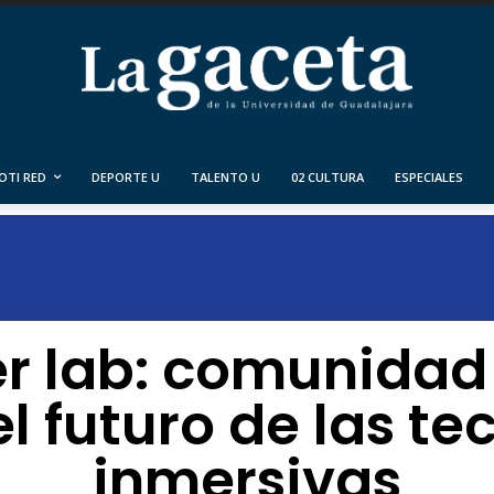
OTI RED
DEPORTE U
TALENTO U
02 CULTURA
ESPECIALES
 lab: comunidad
el futuro de las te
inmersivas