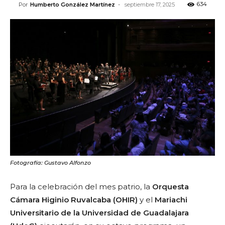
634
Por
Humberto González Martínez
-
septiembre 17, 2025
Fotografía: Gustavo Alfonzo
Para la celebración del mes patrio, la
Orquesta
Cámara Higinio Ruvalcaba (OHIR)
y el
Mariachi
Universitario de la Universidad de Guadalajara